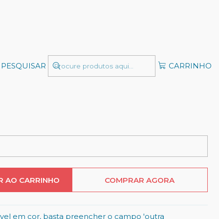
Digital A4 -
PESQUISAR
CARRINHO
ável
R AO CARRINHO
COMPRAR AGORA
izável em cor, basta preencher o campo 'outra