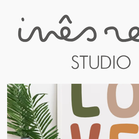
Início
Decoração personalizada
Ilustração Digital A4 - perso