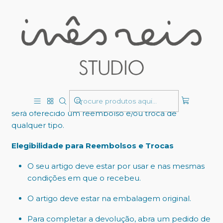
Politica de reembolso
Obrigado por comprar em Inês Reis Studio!
Oferecemos o reembolso e/ou troca dentro dos
primeiros 30 dias da sua compra. Se já tiverem
passado 30 dias desde a data da sua compra, não lhe
será oferecido um reembolso e/ou troca de
qualquer tipo.
Elegibilidade para Reembolsos e Trocas
O seu artigo deve estar por usar e nas mesmas
condições em que o recebeu.
O artigo deve estar na embalagem original.
Para completar a devolução, abra um pedido de