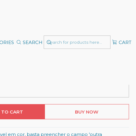
Digital A4 -
ável
ORIES
SEARCH
CART
 TO CART
BUY NOW
izável em cor, basta preencher o campo 'outra