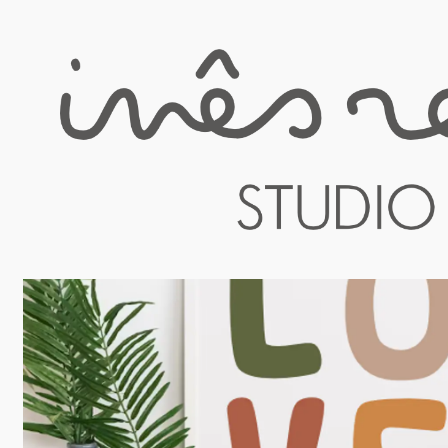
Home
Decoração personalizada
Ilustração Digital A4 - pers