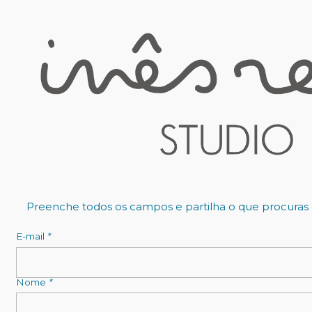
Início
Decoração personalizada
Vinil de parede
Vinil de parede personalizável, autocolante sem dani
Preenche todos os campos e partilha o que procuras o
E-mail
*
Nome
*