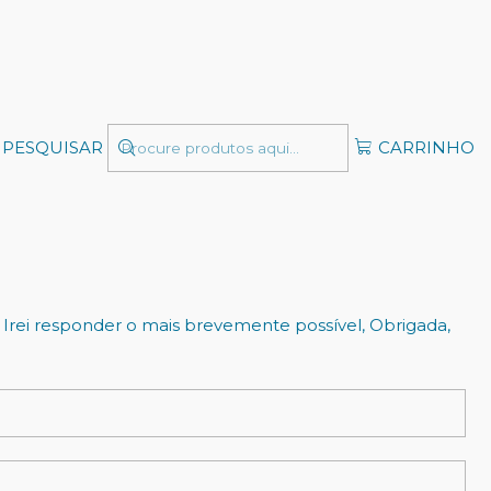
PESQUISAR
CARRINHO
 descola com facilidade (dependendo do recorte/design
 Irei responder o mais brevemente possível, Obrigada,