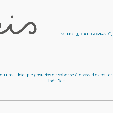
Vinil de parede
MENU
CATEGORIAS
ficar para superfícies lisas, limpas e não porosas. Cola e
escolhido).
Como te posso ajudar?
u uma ideia que gostarias de saber se é possivel executar.
Inês Reis