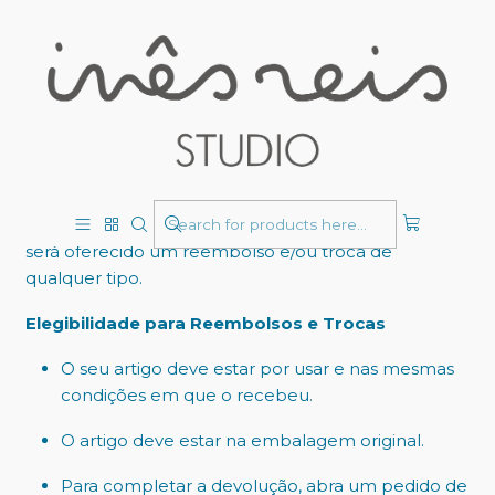
Politica de reembolso
Obrigado por comprar em Inês Reis Studio!
Oferecemos o reembolso e/ou troca dentro dos
primeiros 30 dias da sua compra. Se já tiverem
passado 30 dias desde a data da sua compra, não lhe
será oferecido um reembolso e/ou troca de
qualquer tipo.
Elegibilidade para Reembolsos e Trocas
O seu artigo deve estar por usar e nas mesmas
condições em que o recebeu.
O artigo deve estar na embalagem original.
Para completar a devolução, abra um pedido de